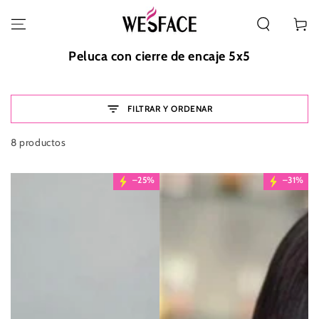
IR AL CONTENIDO
Carrito
Colección:
Peluca con cierre de encaje 5x5
FILTRAR Y ORDENAR
8 productos
–25%
–31%