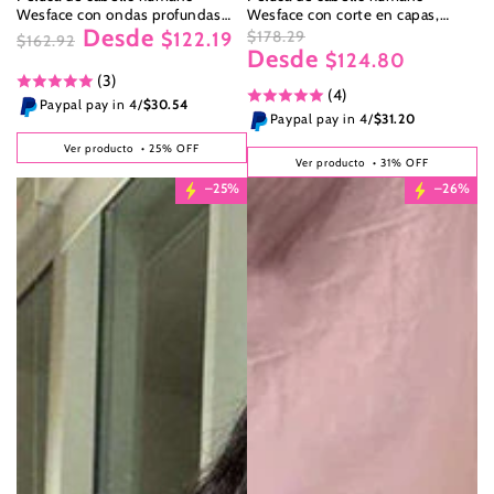
Wesface con ondas profundas
Wesface con corte en capas,
Desde
sueltas y cierre de encaje de 5 x 5
recta, 5x5, con cierre de encaje,
$178.29
$122.19
$162.92
pulgadas, color negro natural
color negro natural
Desde
Precio
Precio
$124.80
Precio
Precio
regular
de
(3)
regular
de
(4)
venta
venta
Paypal pay in 4/
$30.54
Paypal pay in 4/
$31.20
Ver producto
• 25% OFF
Ver producto
• 31% OFF
–25%
–26%