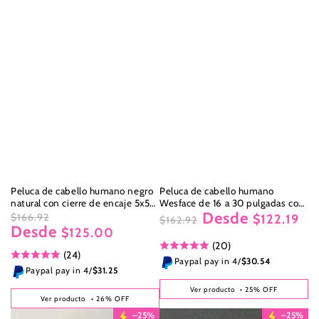
Peluca de cabello humano negro
Peluca de cabello humano
natural con cierre de encaje 5x5
Wesface de 16 a 30 pulgadas con
Desde
de Wesface
cierre de encaje y corte recto 5x5
$166.92
$122.19
$162.92
Desde
Precio
Precio
$125.00
Precio
Precio
regular
de
(20)
regular
de
(24)
venta
venta
Paypal pay in 4/
$30.54
Paypal pay in 4/
$31.25
Ver producto
• 25% OFF
Ver producto
• 26% OFF
–25%
–25%