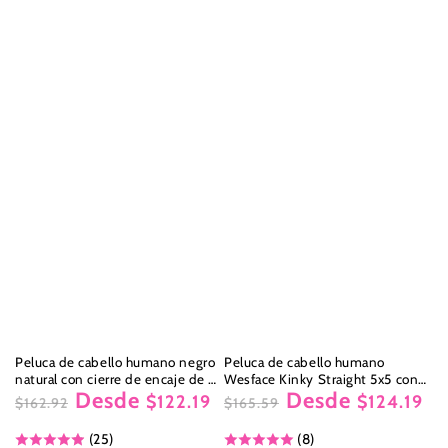
Peluca de cabello humano negro
Peluca de cabello humano
natural con cierre de encaje de 5
Wesface Kinky Straight 5x5 con
Desde
Desde
x 5 con ondas al agua de Wesface
cierre de encaje, color negro
$122.19
$124.19
$162.92
$165.59
natural
Precio
Precio
Precio
Precio
(25)
(8)
regular
de
regular
de