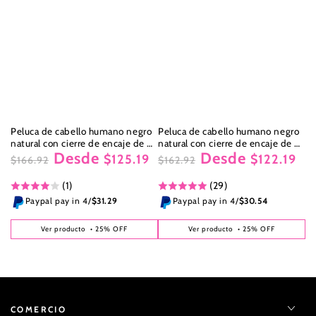
Peluca de cabello humano negro
Peluca de cabello humano negro
natural con cierre de encaje de 5
natural con cierre de encaje de 5
Desde
Desde
x 5 de Wesface Deep Wave
x 5 de Wesface
$125.19
$122.19
$166.92
$162.92
Precio
Precio
Precio
Precio
(1)
(29)
regular
de
regular
de
venta
venta
Paypal pay in 4/
$31.29
Paypal pay in 4/
$30.54
Ver producto
• 25% OFF
Ver producto
• 25% OFF
COMERCIO