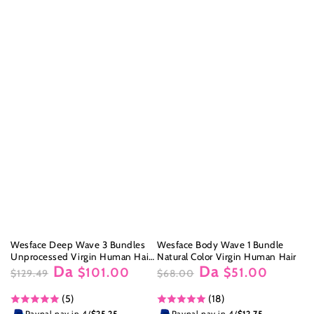
Wesface Deep Wave 3 Bundles
Wesface Body Wave 1 Bundle
Unprocessed Virgin Human Hair
Natural Color Virgin Human Hair
Da
Da
Weave
$101.00
$51.00
$129.49
$68.00
Prezzo
Il
Prezzo
Il
(5)
(18)
regolare
prezzo
regolare
prezzo
di
di
Paypal pay in 4/
$25.25
Paypal pay in 4/
$12.75