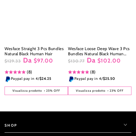
Wesface Straight 3 Pcs Bundles
Wesface Loose Deep Wave 3 Pcs
Natural Black Human Hair
Bundles Natural Black Human
Da
Da
Virgin Hair
$97.00
$102.00
$129.33
$130.77
Prezzo
Il
Prezzo
Il
(8)
(8)
regolare
prezzo
regolare
prezzo
di
di
Paypal pay in 4/
$24.25
Paypal pay in 4/
$25.50
liquidazione
liquidazione
Visualizza prodotto
• 25% OFF
Visualizza prodotto
• 23% OFF
SHOP