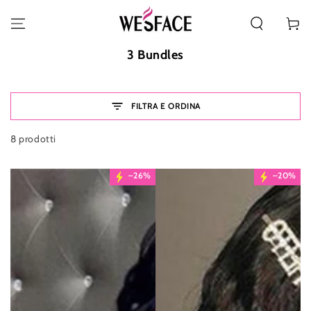
PASSA AL CONTENUTO
Carello
Collezione:
3 Bundles
FILTRA E ORDINA
8 prodotti
–26%
–20%