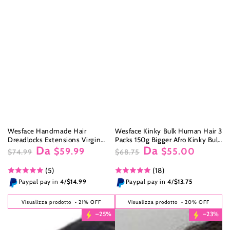
Wesface Handmade Hair
Wesface Kinky Bulk Human Hair 3
Dreadlocks Extensions Virgin
Packs 150g Bigger Afro Kinky Bulk
Da
Da
Braid Pack Human Hair
For Braiding DreadLock
$59.99
$55.00
$74.99
$68.75
Prezzo
Il
Prezzo
Il
(5)
(18)
regolare
prezzo
regolare
prezzo
di
di
Paypal pay in 4/
$14.99
Paypal pay in 4/
$13.75
liquidazione
liquidazione
Visualizza prodotto
• 21% OFF
Visualizza prodotto
• 20% OFF
–25%
–23%