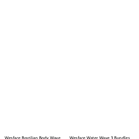
Wesface Brazilian Body Wave
Wesface Water Wave 3 Bundles