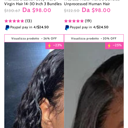
Virgin Hair 14-30 Inch 3 Bundles
Unprocessed Human Hair
Da
Da
$98.00
$98.00
$130.67
$122.50
Prezzo
Il
Prezzo
Il
(13)
(19)
regolare
prezzo
regolare
prezzo
di
di
Paypal pay in 4/
$24.50
Paypal pay in 4/
$24.50
liquidazione
liquidazione
Visualizza prodotto
• 26% OFF
Visualizza prodotto
• 20% OFF
–23%
–25%