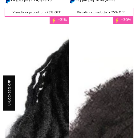
liquidazione
liquidazione
Visualizza prodotto
• 23% OFF
Visualizza prodotto
• 25% OFF
–21%
–20%
UNLOCK 30% OFF