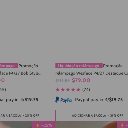
elâmpago
Promoção
Liquidação relâmpago
Promoção
ace P4/27 Bob Style
relâmpago Wesface P4/27 Destaque Co
00
$79.00
 Bob Cabelo Humano Liso
Pré-arrancado Peruca sem cola 180%
$112.86
Preço
Preço
Densidade
Densidade Cabelo humano
45)
(74)
normal
de
venda
al pay in 4/
$19.75
Paypal pay in 4/
$19.75
NAR À SACOLA
• 20% OFF
ADICIONAR À SACOLA
• 31% OFF
Wesface
–25%