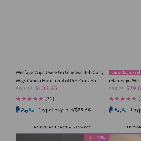
Wesface Wigs Use e Go Glueless Bob Curly
Liquidação r
Wigs Cabelo Humano 4x4 Pré-Cortado
relâmpago Wesf
$102.25
$79.
Renda Pré-Pulked Glueless Human Hair Wigs
$136.33
Destaques Cor
$98.75
Preço
Preço
Preço
Preço
Perucas 180% 
(32)
(
normal
de
normal
de
venda
venda
Paypal pay in 4/
$25.56
Payp
ADICIONAR À SACOLA
• 25% OFF
ADICIO
Wesface
Wesface
–21%