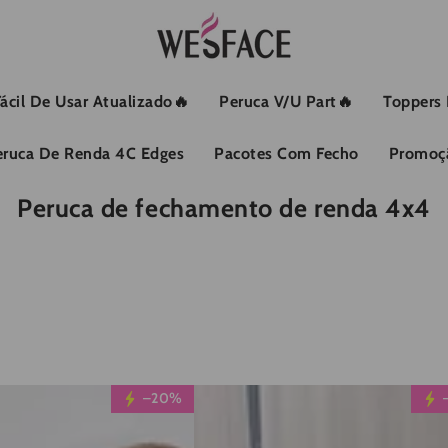
Fácil De Usar Atualizado🔥
Peruca V/U Part🔥
Toppers
eruca De Renda 4C Edges
Pacotes Com Fecho
Promoç
Coleção:
Peruca de fechamento de renda 4x4
Promoção
–20%
relâmpago