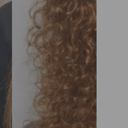
Com
Cabelo
De
Bebê
para
Mulheres
Negras
4x4
Lace
Closure
Cabelo
Virgem
Brasileiro
Raízes
Escuras
Peruca