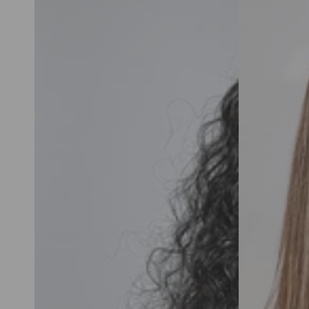
Use
Wesface
e
P4/27
Go
Bob
Glueless
Style
Bob
Destaques
Curly
Cor
Wigs
Bob
Cabelo
Cabelo
Humano
Humano
4x4
Liso
Pré-
Perucas
Cortado
180%
Renda
Densidade
Pré-
Pulked
Glueless