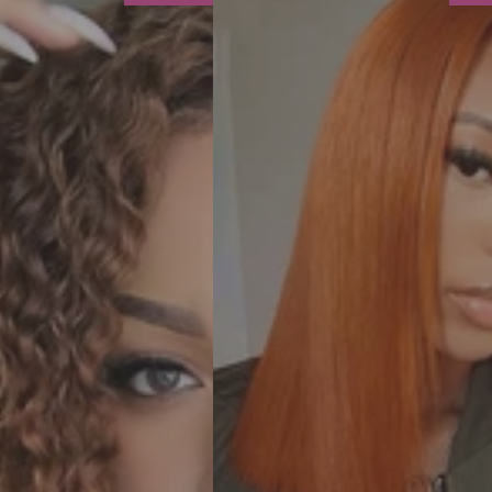
Ginger
Lace
Closure
Wigs
Bob
Wig
4x4
Closure
Glueless
Wigs
Cabelo
Humano
Pré-
Pintado,
Cor
#350