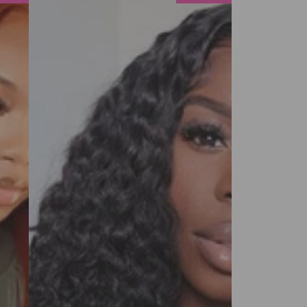
Wigs
Lace
Closure
Wig
Deep
Wave
4x4
Lace
Closure
Wigs
Cabelo
humano
para
mulheres
180%
Densidade