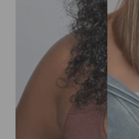
Human
Hair
Wigs