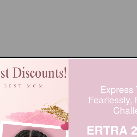
Express 
Fearlessly,
Chall
ERTRA 