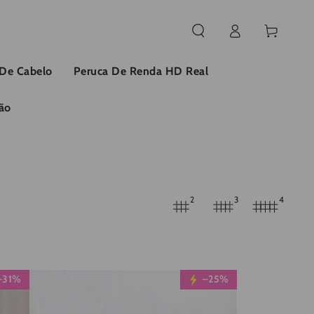
Conecte-
Carrinho
se
 De Cabelo
Peruca De Renda HD Real
ão
2
3
4
Wesface
–31%
–25%
Ombre