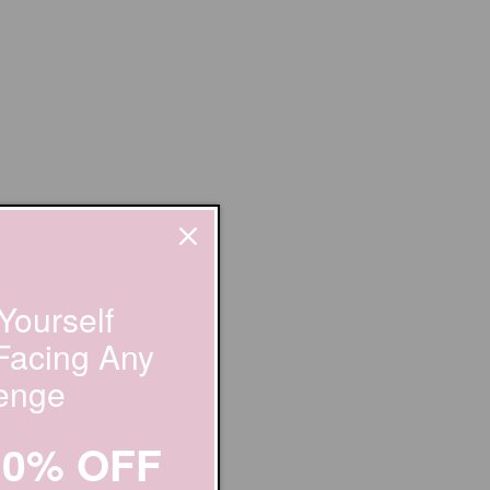
Yourself
 Facing Any
enge
20% OFF