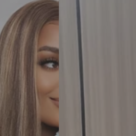
Wesface
P4/27
Destaque
Cor
Liso
Pré-
arrancado
Peruca
sem
cola
180%
Densidade
Cabelo
humano