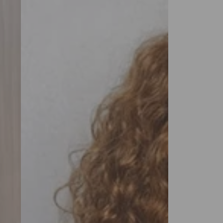
Lace
Closure
Wig
Cabelo
Humano
Curto
Encaracolado
Bob
Castanho
Ombre
Glueless
Wigs
Cabelo
Humano
Pré-
Plucked