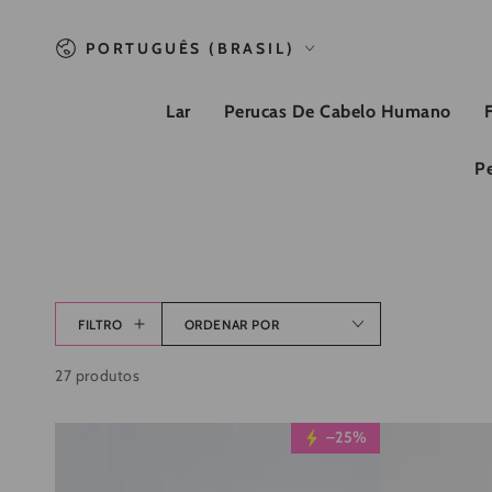
PULAR PARA O
CONTEÚDO
Linguagem
PORTUGUÊS (BRASIL)
Lar
Perucas De Cabelo Humano
P
FILTRO
ORDENAR POR
27 produtos
Wesface
Promoção
–25%
Wigs
relâmpago